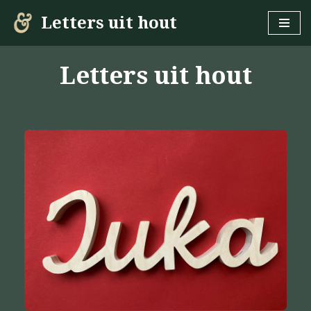
Letters uit hout
Ga
naar
Letters uit hout
de
inhoud